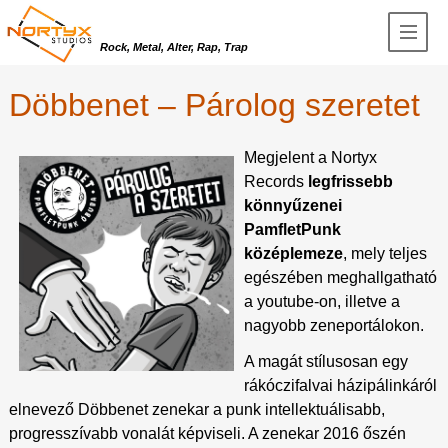
Rock, Metal, Alter, Rap, Trap
Döbbenet – Párolog szeretet
Megjelent a Nortyx
Records
legfrissebb
könnyűzenei
PamfletPunk
középlemeze
, mely teljes
egészében meghallgatható
a youtube-on, illetve a
nagyobb zeneportálokon.
A magát stílusosan egy
rákóczifalvai házipálinkáról
elnevező Döbbenet zenekar a punk intellektuálisabb,
progresszívabb vonalát képviseli. A zenekar 2016 őszén