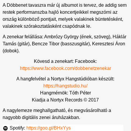
A Döbbenet tavaszra már új albumot is tervez, de addig sem
restek performanszba hajló koncertjeikkel megszórni az
ország különböző pontjait, melyek valakinek büntetésként,
valakinek szórakoztatásként csapódnak le.
A zenekar felállása: Ambrózy György (ének, szöveg), Háklár
Tamás (gitár), Bencze Tibor (basszusgitár), Keresztesi Áron
(dobok).
Kövesd a zenekart: Facebook:
https://www.facebook.com/dobbenetzenekar
A hangfelvétel a Nortyx Hangstúdióban készült:
https://hangstudio.hu/
Hangmérnök: Tóth Péter
Kiadja a Nortyx Records © 2017
A nagylemeze meghallgatható, és megvásárolható a
nagyobb digitális zenei áruházakban.
Spotify:
https://goo.gl/BHxYys