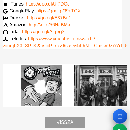
iTunes:
https://goo.gl/Ui7DGc
GooglePlay:
https://goo.gl/99cTGX
Deezer:
https://goo.gl/E37Bu1
Amazon:
http://a.co/56NcBMa
Tidal:
https://goo.gl/ALprg3
Letöltés:
https://www.youtube.com/watch?
v=odjbX3LSPD0&list=PLrRZ6suOy4iFhN_1OmGn9z7AYFJG
Next
Emai
VISSZA