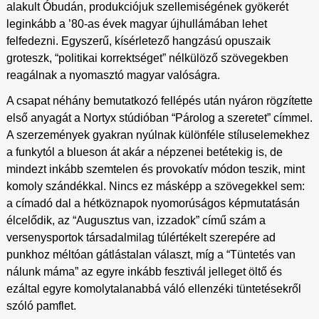
alakult Óbudán, produkciójuk szellemiségének gyökerét
leginkább a ’80-as évek magyar újhullámában lehet
felfedezni. Egyszerű, kísérletező hangzású opuszaik
groteszk, “politikai korrektséget” nélkülöző szövegekben
reagálnak a nyomasztó magyar valóságra.
A csapat néhány bemutatkozó fellépés után nyáron rögzítette
első anyagát a Nortyx stúdióban “Párolog a szeretet” címmel.
A szerzemények gyakran nyúlnak különféle stíluselemekhez
a funkytól a blueson át akár a népzenei betétekig is, de
mindezt inkább szemtelen és provokatív módon teszik, mint
komoly szándékkal. Nincs ez másképp a szövegekkel sem:
a címadó dal a hétköznapok nyomorúságos képmutatásán
élcelődik, az “Augusztus van, izzadok” című szám a
versenysportok társadalmilag túlértékelt szerepére ad
punkhoz méltóan gátlástalan választ, míg a “Tüntetés van
nálunk máma” az egyre inkább fesztivál jelleget öltő és
ezáltal egyre komolytalanabbá váló ellenzéki tüntetésekről
szóló pamflet.