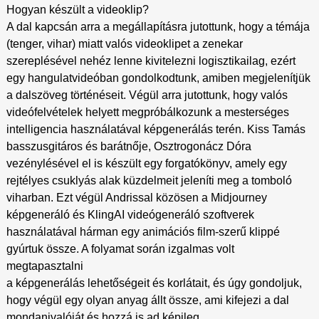
Hogyan készült a videoklip?
A dal kapcsán arra a megállapításra jutottunk, hogy a témája
(tenger, vihar) miatt valós videoklipet a zenekar
szereplésével nehéz lenne kivitelezni logisztikailag, ezért
egy hangulatvideóban gondolkodtunk, amiben megjelenítjük
a dalszöveg történéseit. Végül arra jutottunk, hogy valós
videófelvételek helyett megpróbálkozunk a mesterséges
intelligencia használatával képgenerálás terén. Kiss Tamás
basszusgitáros és barátnője, Osztrogonácz Dóra
vezénylésével el is készült egy forgatókönyv, amely egy
rejtélyes csuklyás alak küzdelmeit jeleníti meg a tomboló
viharban. Ezt végül Andrissal közösen a Midjourney
képgeneráló és KlingAI videógeneráló szoftverek
használatával hárman egy animációs film-szerű klippé
gyúrtuk össze. A folyamat során izgalmas volt
megtapasztalni
a képgenerálás lehetőségeit és korlátait, és úgy gondoljuk,
hogy végül egy olyan anyag állt össze, ami kifejezi a dal
mondanivalóját és hozzá is ad képileg.