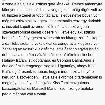
a zene alapja is akusztikus gitár+énekkel. Persze amennyire
könnyen ment az első ihlet, a végleges formáig rögös volt az
út, hiszen a zenekar többi tagjával is egyeztetve bőven volt
még mit csiszolni: az egész instrumentális rész egy darkabb
színezetet kapott az eredeti ötletnél, a dalszövegben
szavakat/sorokat kellett kicserélni, illetve egy akusztikus
hangzásnál lényegesen színesebb rockhangszerelést kapott
a dal, többszólamú vokálokkal és zongorával kiegészülve.
Zeneileg az akusztikus gitár mellett először Megyeri István
dobossal a dobtéma vázát találtuk ki. A tökéletesítésben
Halmay István, Isti dobtanára, és Csongor Bálint, Andris
énektanára is rengeteget segített. Ugyanúgy, ahogy Kiss
Balázs gitárosunk is abban, hogy minden szó a helyére
kerüljön a szövegben, illetve az elektromos gitártémákban is
meglegyen a súlyos hangzás. Kiss Tomi mozgalmas
basszerjátéka, és Marczell Márton zseni zongorajátéka
pedig már hab volt a tortán.