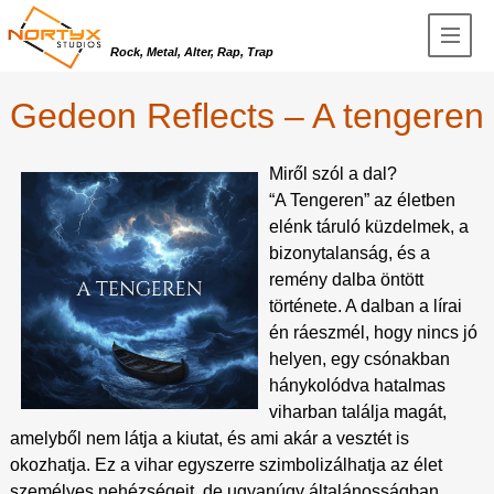
Rock, Metal, Alter, Rap, Trap
Gedeon Reflects – A tengeren
Miről szól a dal?
“A Tengeren” az életben
elénk táruló küzdelmek, a
bizonytalanság, és a
remény dalba öntött
története. A dalban a lírai
én ráeszmél, hogy nincs jó
helyen, egy csónakban
hánykolódva hatalmas
viharban találja magát,
amelyből nem látja a kiutat, és ami akár a vesztét is
okozhatja. Ez a vihar egyszerre szimbolizálhatja az élet
személyes nehézségeit, de ugyanúgy általánosságban