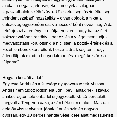
azokat a negatív jelenségeket, amelyek a világban
tapasztalhatók: széthúzás, erkölcstelenség, őszintétlenség,
„mindent szabad” hozzáállás – olyan dolgok, amiket a
dalszöveg egyszerűen csak „mocsok”-ként nevez meg. A dal
refrénje azt a reményt próbálja erősíteni, hogy bár az élet
sokszor valóban rendkívül nehéz, és a világot sem tudjuk
megváltoztatni körülöttünk, a hit, Isten, a pozitív értékek és a
közeli emberek körülöttünk hozzá tudnak segíteni, hogy
átlendüljünk minden bonyodalmon, és „megérkezzünk a
túlpartra”.
Hogyan készült a dal?
Egy este Andris és a felesége nyugovóra tértek, viszont
Andris nem tudott rögtön elaludni, bevillantak neki szavak,
amiket rögtön telefonba fel is jegyzetelt. Kb 15 perc alatt
megvolt a Tengeren váza, aztán békésen elaludt. Másnap
délelőtt visszaolvasta, jónak tűnt, és szintén nagyon
gyorsan, egy 10 perces hangfelvétel ideje alatt megszületett