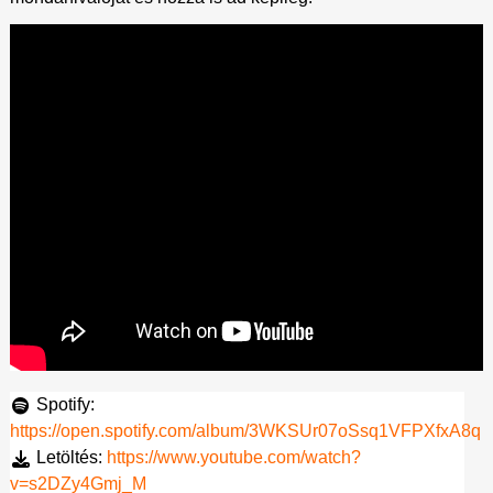
Spotify:
https://open.spotify.com/album/3WKSUr07oSsq1VFPXfxA8q
Letöltés:
https://www.youtube.com/watch?
v=s2DZy4Gmj_M