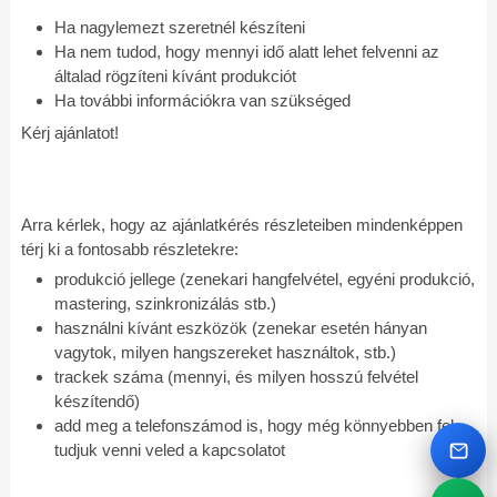
Ha nagylemezt szeretnél készíteni
Ha nem tudod, hogy mennyi idő alatt lehet felvenni az
általad rögzíteni kívánt produkciót
Ha további információkra van szükséged
Kérj ajánlatot!
Arra kérlek, hogy az ajánlatkérés részleteiben mindenképpen
térj ki a fontosabb részletekre:
produkció jellege (zenekari hangfelvétel, egyéni produkció,
mastering, szinkronizálás stb.)
használni kívánt eszközök (zenekar esetén hányan
vagytok, milyen hangszereket használtok, stb.)
trackek száma (mennyi, és milyen hosszú felvétel
készítendő)
add meg a telefonszámod is, hogy még könnyebben fel
tudjuk venni veled a kapcsolatot
Emai