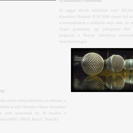
Új klasszikus a stúdióban!
Új taggal bővült erősítőink sora! 2013-
klasszikus Marshall JCM 2000 típusú full cs
is használhattok a stúdiózás ideje alatt. Az e
Angol gyártmány, így jellegzetes Brit 
kiegészíti a Peavey ValveKing erősítőnk
Amerikai hangját.
ég!
ik nélkül elképzelhetetlen az élőzene, a
ltalán az élet! Ilyenek a Shure klasszikus
en ezért szereztünk be 16 darabot a
okból (SM57, SM58, Beta57, Beta58)