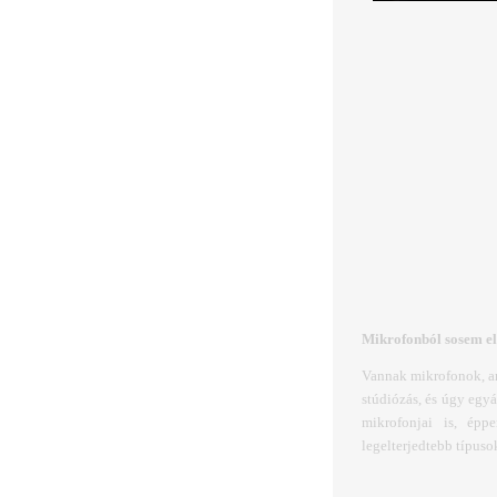
Mikrofonból sosem el
Vannak mikrofonok, am
stúdiózás, és úgy egyá
mikrofonjai is, épp
legelterjedtebb típus