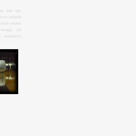
ban már egy
öves erősítőt
rősítő eredeti
hangja, jól
 karakteres