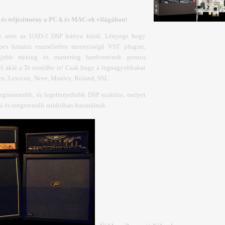
 és teljesítmény a PC-k és MAC-ek világában!
z amit az UAD-2 DSP kártya kínál. Lényege hogy
épes futtatni eszméletlen mennyiségű VST plugint,
jobb mixing és mastering hardvereinek pontos
el akár a Te zenédbe is! Csak hogy a legnagyobbakat
ex, Lexicon, Neve, Manley, Roland, SSL.
gismertebb, és legelterjedtebb DSP eszköze, melyet
ai és tengerentúli stúdióban használnak.