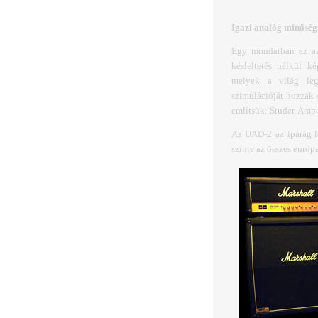
Igazi analóg minőség
Egy mondatban ez a
késleltetés nélkül k
melyek a világ leg
szimulációját hozzák 
említsük: Studer, Amp
Az UAD-2 az iparág le
szinte az összes európ