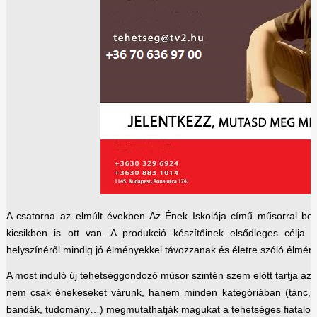
A csatorna az elmúlt években Az Ének Iskolája című műsorral beb
kicsikben is ott van. A produkció készítőinek elsődleges célja
helyszínéről mindig jó élményekkel távozzanak és életre szóló élmé
A most induló új tehetséggondozó műsor szintén szem előtt tartja az 
nem csak énekeseket várunk, hanem minden kategóriában (tánc, s
bandák, tudomány…) megmutathatják magukat a tehetséges fiatalok