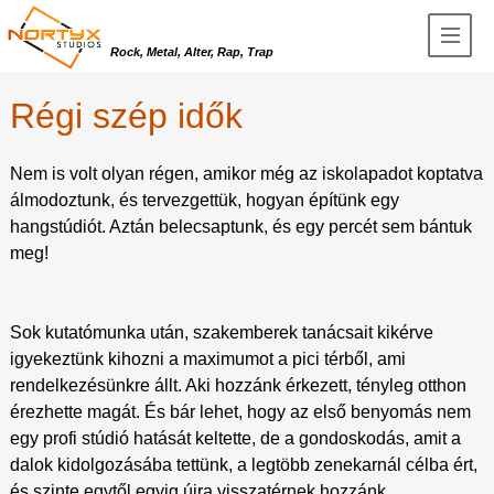
Rock, Metal, Alter, Rap, Trap
Régi szép idők
Nem is volt olyan régen, amikor még az iskolapadot koptatva
álmodoztunk, és tervezgettük, hogyan építünk egy
hangstúdiót. Aztán belecsaptunk, és egy percét sem bántuk
meg!
Sok kutatómunka után, szakemberek tanácsait kikérve
igyekeztünk kihozni a maximumot a pici térből, ami
rendelkezésünkre állt. Aki hozzánk érkezett, tényleg otthon
érezhette magát. És bár lehet, hogy az első benyomás nem
egy profi stúdió hatását keltette, de a gondoskodás, amit a
dalok kidolgozásába tettünk, a legtöbb zenekarnál célba ért,
és szinte egytől egyig újra visszatérnek hozzánk.