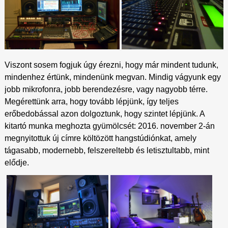
Viszont sosem fogjuk úgy érezni, hogy már mindent tudunk,
mindenhez értünk, mindenünk megvan. Mindig vágyunk egy
jobb mikrofonra, jobb berendezésre, vagy nagyobb térre.
Megérettünk arra, hogy tovább lépjünk, így teljes
erőbedobással azon dolgoztunk, hogy szintet lépjünk. A
kitartó munka meghozta gyümölcsét: 2016. november 2-án
megnyitottuk új címre költözött hangstúdiónkat, amely
tágasabb, modernebb, felszereltebb és letisztultabb, mint
elődje.