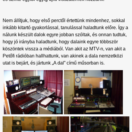
Nem állítjuk, hogy első perctől értettünk mindenhez, sokkal
inkább kitartó gyakorlással, tanulással haladtunk előre. Így a
nálunk készült dalok egyre jobban szóltak, és onnan tudtuk,
hogy jó irányba haladtunk, hogy dalaink egyre többször
köszöntek vissza a médiából. Van akit az MTV-n, van akit a
Petőfi rádióban hallhattunk, van akinek a dala nemzetközi
utat is bejárt, és jártunk „A dal” című műsorban is.