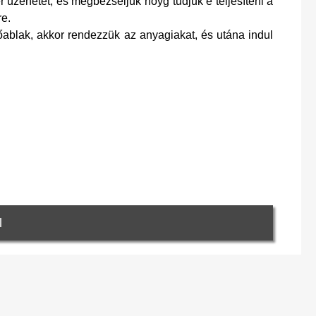
 üzenetet, és megbezséljük hoyg tudjuk e teljesíteni a
re.
őablak, akkor rendezzük az anyagiakat, és utána indul
l