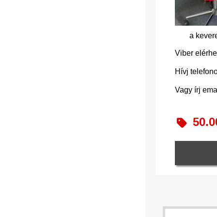
a kever
Viber elérh
Hívj telefon
Vagy írj ema
50.0