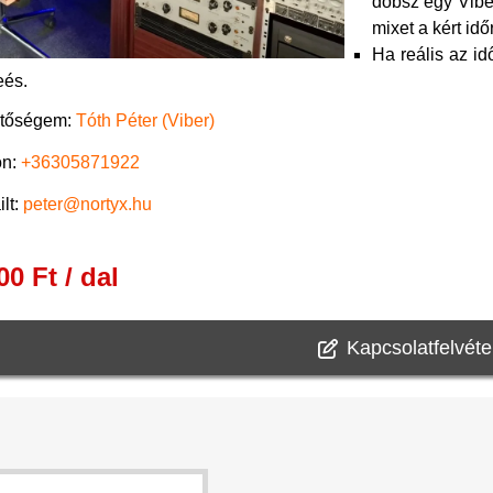
dobsz egy Viber
mixet a kért idő
Ha reális az id
eés.
etőségem:
Tóth Péter (Viber)
on:
+36305871922
ilt:
peter@nortyx.hu
00 Ft / dal
Kapcsolatfelvéte