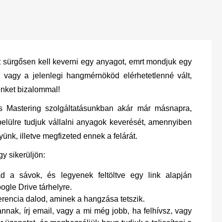
t sürgősen kell keverni egy anyagot, emrt mondjuk egy
l, vagy a jelenlegi hangmérnököd elérhetetlenné vált,
inket bizalommal!
 Mastering szolgáltatásunkban akár már másnapra,
elülre tudjuk vállalni anyagok keverését, amennyiben
ünk, illetve megfizeted ennek a felárát.
gy sikerüljön:
d a sávok, és legyenek feltöltve egy link alapján
gle Drive tárhelyre.
rencia dalod, aminek a hangzása tetszik.
nak, írj email, vagy a mi még jobb, ha felhívsz, vagy