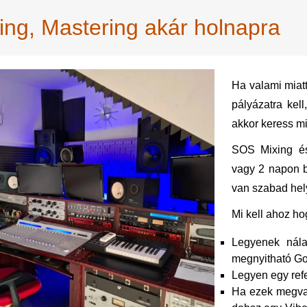
ng, Mastering akár holnapra
Ha valami miat
pályázatra kel
akkor keress m
SOS Mixing és
vagy 2 napon b
van szabad hely
Mi kell ahoz ho
Legyenek nála
megnyitható Goo
Legyen egy refe
Ha ezek megvan