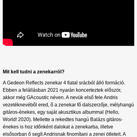
Mit kell tudni a zenekarról?
A Gedeon Reflects zenekar 4 fiatal srácból álló formáció.
Ebben a felállásban 2021 nyarán koncerteztek először,
akkor még GAcoustic néven. A nevük első fele Andris
vezetéknevéből ered, ő a zenekar fő dalszerzője, mélyhangú
gitáros-énekes, egy saját akusztikus albummal (Hello,
World! 2020). Mellette a rekedtes hangú Balázs gitáros-
énekes is hoz időnként dalokat a zenekarba, illetve
elsősorban ő segít Andrisnak finomítani a zenei ötleteit. A