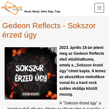
Rock, Metal, Alter, Rap, Trap
Gedeon Reflects - Sokszor
érzed úgy
2023. április 18-án jelent
meg az
Gedeon Reflects
első
stúdióalbuma,
amely a
„Sokszor érzed
úgy”
címet kapta.
A lemez
az akusztikus melodikus
vonal és a hard rock
széles skálája között
mozog.
A "Sokszor érzed úgy" a
zenekar első albuma. Ahogy az album címe is sugallja, a