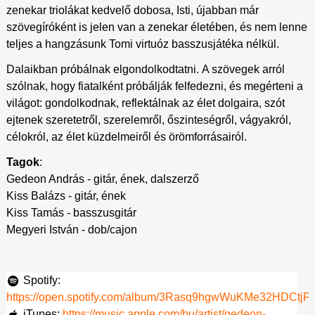
zenekar triolákat kedvelő dobosa, Isti, újabban már
szövegíróként is jelen van a zenekar életében, és nem lenne
teljes a hangzásunk Tomi virtuóz basszusjátéka nélkül.
Dalaikban próbálnak elgondolkodtatni. A szövegek arról
szólnak, hogy fiatalként próbálják felfedezni, és megérteni a
világot: gondolkodnak, reflektálnak az élet dolgaira, szót
ejtenek szeretetről, szerelemről, őszinteségről, vágyakról,
célokról, az élet küzdelmeiről és örömforrásairól.
Tagok
:
Gedeon András - gitár, ének, dalszerző
Kiss Balázs - gitár, ének
Kiss Tamás - basszusgitár
Megyeri István - dob/cajon
Spotify:
https://open.spotify.com/album/3Rasq9hgwWuKMe32HDCtjF
iTunes:
https://music.apple.com/hu/artist/gedeon-