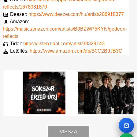
reflects/1678981870
Deezer:
https://www.deezer.com/hu/artist/206918377
Amazon:
https://music.amazon.com/artists/B0BZWP5KYN/gedeon-
reflects
Tidal:
https://listen.tidal.com/artist/38329143
Letöltés:
https://www.amazon.com/dp/B0C2B9JB3C
Next
Emai
VISSZA