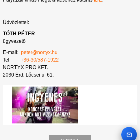
Üdvözlettel:
TÓTH PÉTER
ügyvezető
E-mail:
peter@nortyx.hu
Tel:
+36-30/587-1922
NORTYX PRO KFT.
2030 Érd, Lőcsei u. 61.
Emai