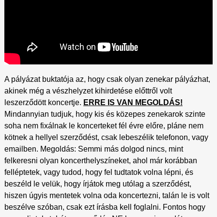
A pályázat buktatója az, hogy csak olyan zenekar pályázhat,
akinek még a vészhelyzet kihirdetése előttről volt
leszerződött koncertje.
ERRE IS VAN MEGOLDÁS!
Mindannyian tudjuk, hogy kis és közepes zenekarok szinte
soha nem fixálnak le koncerteket fél évre előre, pláne nem
kötnek a hellyel szerződést, csak lebeszélik telefonon, vagy
emailben. Megoldás: Semmi más dolgod nincs, mint
felkeresni olyan koncerthelyszíneket, ahol már korábban
felléptetek, vagy tudod, hogy fel tudtatok volna lépni, és
beszéld le velük, hogy írjátok meg utólag a szerződést,
hiszen úgyis mentetek volna oda koncertezni, talán le is volt
beszélve szóban, csak ezt írásba kell foglalni. Fontos hogy