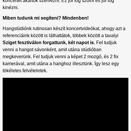
koncertet akartok szervezni. Ez jól fog szólni és jól fog
kinézni.
Miben tudunk mi segíteni? Mindenben!
Hangstúdiónk rutinosan készít koncertvideókat, ahogy azt a
referenciáink között is láthattátok, többek között a tavalyi
Sziget fesztiválon forgattunk, két napot is
. Fel tudjuk
venni a hangot sávonként, amit utána stúdióban
megkeverünk. Fel tudjuk venni a képet 2 mozgó, és 2 fix
kamerával, amit utána a hanghoz illesztünk. Így lesz egy
tökéletes felvételetek.