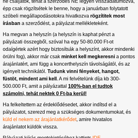
ne csaljatok, tehát a szerződés NE legyen visszadátumozva,
épp csak rögzítsétek le benne, hogy a januárban folytatott
szóbeli megállapodásotokra hivatkozva
rögzítitek most
írásban
a szerződést, a pályázat mellékleteként.
Ha megvan a helyszín (a helyszín is kaphat pénzt a
pályázati összegből, szóval ha egy 50-80.000 Ft-ot
odaígértek azért hogy biztosítsák a helyszínt, akkor mindenki
örülni fog), akkor már csak
minket kell megkeresni
a pontos
árajánlatért, ami függ a koncerthelyszín távolságától, és az
igényelt technikától.
Tudunk vinni fényeket, hangot,
füstöt, mindent ami kell
. A mi felvételünk díja kb 300-
500.000 Ft, amit a pályázattal
100%-ban el tudtok
számolni, tehát nektek 0 Ft-ba kerül!
Ha felkeltettem az érdeklődésedet, akkor indítsd el a
pályázatot, szerezd meg a szükséges dokumentumokat, és
küld el nekem az árajánlatkérődet
, amire hivatalos
árajánlatot küldök vissza.
Pályázati kiírás megtekintéséhez kattints
IDE
.