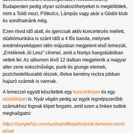
Budapesten pedig olyan szórakozóhelyeket is megtöltöttek,
mint a Toldi mozi, Pótkulcs, Lámpás vagy akár a Gödör klub
és sorolhatnánk még.
Ezen rövid idő alatt, és igencsak aktív koncertezés mellett,
stúdiómunkára is szánt időt a 4 fős banda, melynek
eredményeképpen idén májusban megjelent első lemezük,
„Emléknek Jó Lesz” címmel, amit a Nortyx hangstúdióban
vettek fel. Az albumon lévő 12 dalban megjelenik a magyar
alter zene sokszínűsége, punk és grunge elemek,
pszichedelikusabb részek, illetve kemény rockra jobban
hajazó számok is vannak.
A lemezzel együtt készítettek egy
koncertklipet
és egy
stúdióklipet
is. Nyár végén pedig az egyik legnépszerűbb
számukhoz fognak klipet forgatni, amit ezen a linken tudtok
meghallgatni:
https://songwhip.com/susieandthepills/amik-bennem-most-
elnek