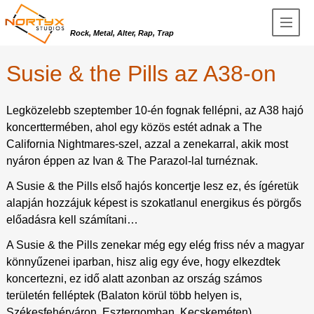
Rock, Metal, Alter, Rap, Trap
Susie & the Pills az A38-on
Legközelebb szeptember 10-én fognak fellépni, az A38 hajó
koncerttermében, ahol egy közös estét adnak a The
California Nightmares-szel, azzal a zenekarral, akik most
nyáron éppen az Ivan & The Parazol-lal turnéznak.
A Susie & the Pills első hajós koncertje lesz ez, és ígéretük
alapján hozzájuk képest is szokatlanul energikus és pörgős
előadásra kell számítani…
A Susie & the Pills zenekar még egy elég friss név a magyar
könnyűzenei iparban, hisz alig egy éve, hogy elkezdtek
koncertezni, ez idő alatt azonban az ország számos
területén felléptek (Balaton körül több helyen is,
Székesfehérváron, Esztergomban, Kecskeméten),