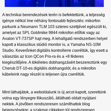
A technikai berendezések terén is befektettünk, a teljesség
igénye nélkül íme néhány fontosabb fejlesztés: mikorfon
parkunk a Neumann TLM 103 sztereo szettjével egészült ki,
amelyet az SPL Goldmike 9844 mikrofon előfok vagy az
Avalon VT-737SP hajt meg. A lehallgató rendszerben helyet
kapott a klasszikus stúdió monitor is, a Yamaha NS-10M
Studio. Keverőnket digitális kontrollerre cseréltük, így esett a
választás az Icon QCon Pro-ra és a +8 féderes
kiegészítőjére. A tökéletes dobhangzásért beszereztünk egy
Cherub DT-10-es digitális dobhangolót, és a mikrofon
kábeleink nagy részét is teljesen újra cseréltük.
Mint láthatjátok, a weboldalunk is új arcot kapott, szerettünk
volna egy lényegre fókuszáló, átlátható oldalt nyújtani
nektek. A jövőben rendszeresen számíthattok blog
bejegyzésekre: a szakmai cikkeken túl rendszeresen