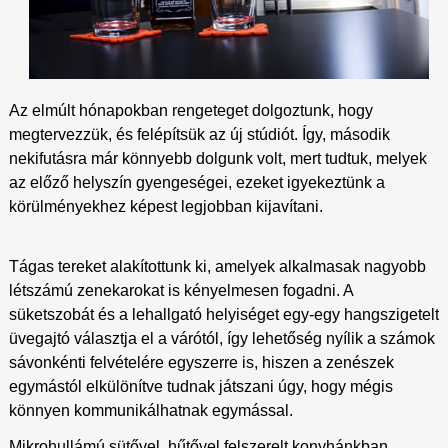
Az elmúlt hónapokban rengeteget dolgoztunk, hogy
megtervezzük, és felépítsük az új stúdiót. Így, második
nekifutásra már könnyebb dolgunk volt, mert tudtuk, melyek
az előző helyszín gyengeségei, ezeket igyekeztünk a
körülményekhez képest legjobban kijavítani.
Tágas tereket alakítottunk ki, amelyek alkalmasak nagyobb
létszámú zenekarokat is kényelmesen fogadni. A
süketszobát és a lehallgató helyiséget egy-egy hangszigetelt
üvegajtó választja el a várótól, így lehetőség nyílik a számok
sávonkénti felvételére egyszerre is, hiszen a zenészek
egymástól elkülönítve tudnak játszani úgy, hogy mégis
könnyen kommunikálhatnak egymással.
Mikrohullámú sütővel, hűtővel felszerelt konyhánkban