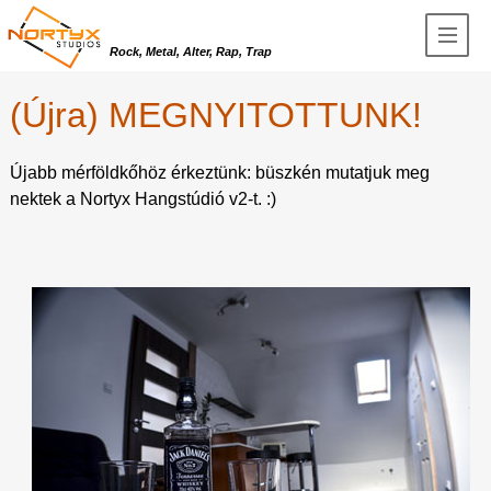
Rock, Metal, Alter, Rap, Trap
(Újra) MEGNYITOTTUNK!
Újabb mérföldkőhöz érkeztünk: büszkén mutatjuk meg
nektek a Nortyx Hangstúdió v2-t. :)